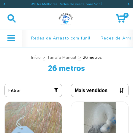
🐟 As Melhores Redes de Pesca para Você
0
Redes de Arrasto com funil
Redes de Arras
Início
>
Tarrafa Manual
>
26 metros
26 metros
Filtrar