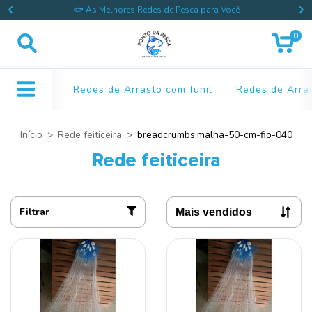
🐟 As Melhores Redes de Pesca para Você
0
Redes de Arrasto com funil
Redes de Arras
Início
>
Rede feiticeira
>
breadcrumbs.malha-50-cm-fio-040
Rede feiticeira
Filtrar